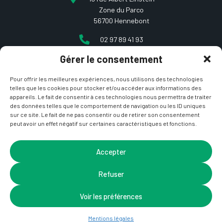
Zone du Parco
56700 Hennebont
02 97 89 41 93
Gérer le consentement
contact@etcarepart.com
Pour offrir les meilleures expériences, nous utilisons des technologies
telles que les cookies pour stocker et/ou accéder aux informations des
appareils. Le fait de consentir à ces technologies nous permettra de traiter
des données telles que le comportement de navigation ou les ID uniques
sur ce site. Le fait de ne pas consentir ou de retirer son consentement
peut avoir un effet négatif sur certaines caractéristiques et fonctions.
Copyright © 2021 Et ça repart –
Mentions Légales
&
CGV
– Site développé par
La Coquille Web
– Design par
Accepter
Nicotam
Refuser
Voir les préférences
Mentions légales