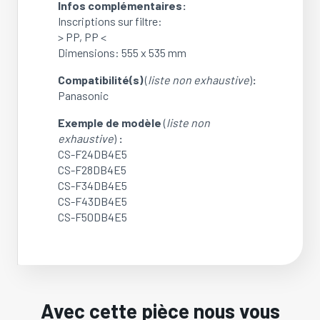
Infos complémentaires:
CS-
Inscriptions sur filtre:
F50DB4E5
> PP, PP <
(Dimensions:
Dimensions: 555 x 535 mm
555
x
Compatibilité(s)
(
liste non exhaustive
)
:
535
Panasonic
mm)
(OCCASION)
Exemple de modèle
(
liste non
exhaustive
)
:
CS-F24DB4E5
CS-F28DB4E5
CS-F34DB4E5
CS-F43DB4E5
CS-F50DB4E5
Avec cette pièce nous vous