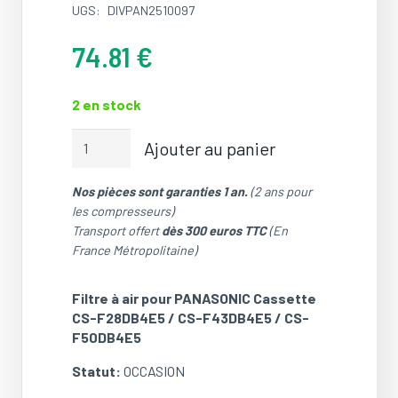
UGS:
DIVPAN2510097
74.81
€
2 en stock
quantité
Ajouter au panier
de
Filtre
Nos pièces sont garanties 1 an.
(2 ans pour
à
les compresseurs)
air
Transport offert
dès 300 euros TTC
(En
pour
France Métropolitaine)
PANASONIC
Cassette
CS-
Filtre à air pour PANASONIC Cassette
F28DB4E5
CS-F28DB4E5 / CS-F43DB4E5 / CS-
/
F50DB4E5
CS-
Statut:
OCCASION
F43DB4E5
/