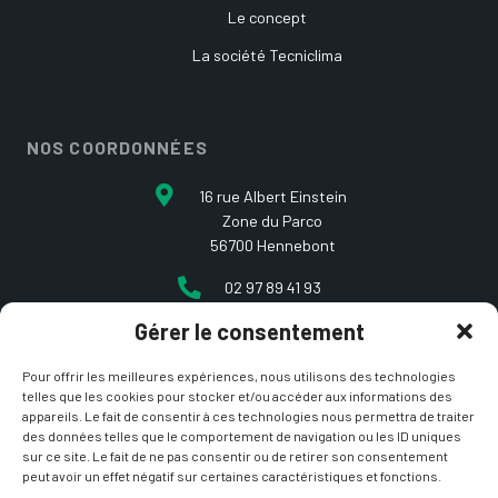
Le concept
La société Tecniclima
NOS COORDONNÉES
16 rue Albert Einstein
Zone du Parco
56700 Hennebont
02 97 89 41 93
Gérer le consentement
contact@etcarepart.com
Pour offrir les meilleures expériences, nous utilisons des technologies
telles que les cookies pour stocker et/ou accéder aux informations des
appareils. Le fait de consentir à ces technologies nous permettra de traiter
des données telles que le comportement de navigation ou les ID uniques
sur ce site. Le fait de ne pas consentir ou de retirer son consentement
peut avoir un effet négatif sur certaines caractéristiques et fonctions.
Copyright © 2021 Et ça repart –
Mentions Légales
&