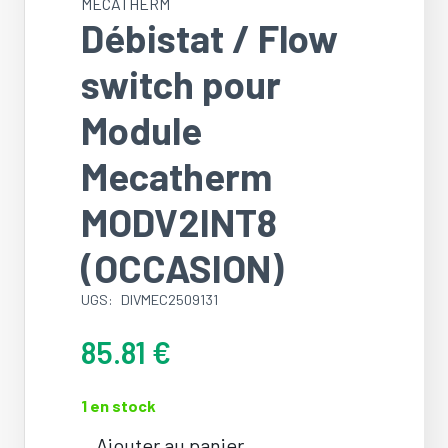
MECATHERM
Débistat / Flow
switch pour
Module
Mecatherm
MODV2INT8
(OCCASION)
UGS:
DIVMEC2509131
85.81
€
1 en stock
Ajouter au panier