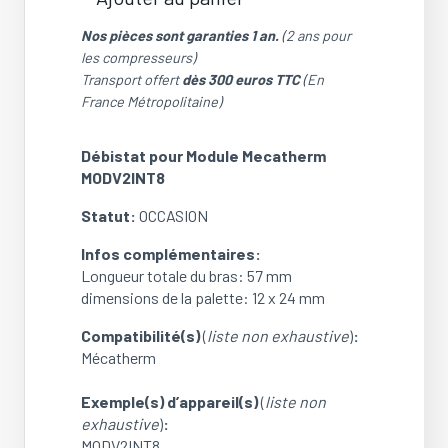
quantité
de
Nos pièces sont garanties 1 an.
(2 ans pour
Débistat
les compresseurs)
/
Transport offert
dès 300 euros TTC
(En
Flow
France Métropolitaine)
switch
pour
Débistat pour Module Mecatherm
Module
MODV2INT8
Mecatherm
MODV2INT8
Statut:
OCCASION
(OCCASION)
Infos complémentaires:
Longueur totale du bras: 57 mm
dimensions de la palette: 12 x 24 mm
Compatibilité(s)
(
liste non exhaustive
)
:
Mécatherm
Exemple(s) d’appareil(s)
(
liste non
exhaustive
)
:
MODV2INT8