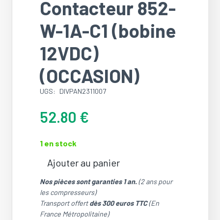
Contacteur 852-
W-1A-C1 (bobine
12VDC)
(OCCASION)
UGS:
DIVPAN2311007
52.80
€
1 en stock
Ajouter au panier
quantité
de
Nos pièces sont garanties 1 an.
(2 ans pour
Contacteur
les compresseurs)
852-
Transport offert
dès 300 euros TTC
(En
W-
France Métropolitaine)