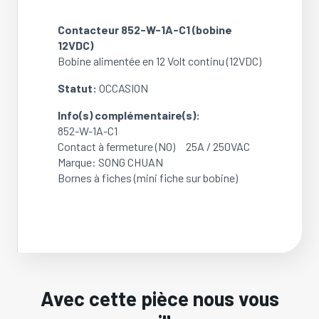
1A-
C1
Contacteur 852-W-1A-C1 (bobine
(bobine
12VDC)
12VDC)
Bobine alimentée en 12 Volt continu (12VDC)
(OCCASION)
Statut:
OCCASION
Info(s) complémentaire(s):
852-W-1A-C1
Contact à fermeture (NO) 25A / 250VAC
Marque: SONG CHUAN
Bornes à fiches (mini fiche sur bobine)
Avec cette pièce nous vous