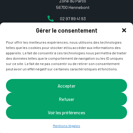
Zone du Parco
56700 Hennebont
02 97 89 41 93
Gérer le consentement
contact@etcarepart.com
Pour offrir les meilleures expériences, nous utilisons des technologies
telles que les cookies pour stocker et/ou accéder aux informations des
appareils. Le fait de consentir à ces technologies nous permettra de traiter
des données telles que le comportement de navigation ou les ID uniques
sur ce site. Le fait de ne pas consentir ou de retirer son consentement
peut avoir un effet négatif sur certaines caractéristiques et fonctions.
Copyright © 2021 Et ça repart –
Mentions Légales
&
CGV
– Site développé par
La Coquille Web
– Design par
Accepter
Nicotam
Refuser
Voir les préférences
Mentions légales