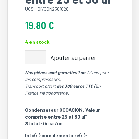
UGS:
DIVCON2301028
19.80
€
4 en stock
quantité
Ajouter au panier
de
Condensateur
Nos pièces sont garanties 1 an.
(2 ans pour
OCCASION:
les compresseurs)
Valeur
Transport offert
dès 300 euros TTC
(En
comprise
France Métropolitaine)
entre
25
et
Condensateur OCCASION: Valeur
30
comprise entre 25 et 30 uF
uF
Statut:
Occasion
Info(s) complémentaire(s):