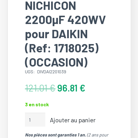
NICHICON
2200µF 420WV
pour DAIKIN
(Ref: 1718025)
(OCCASION)
UGS:
DIVDAI2201039
Le
Le
121.01
€
96.81
€
prix
prix
initial
actuel
3 en stock
était :
est :
121.01 €.
96.81 €.
quantité
Ajouter au panier
de
Condensateur
Nos pièces sont garanties 1 an.
(2 ans pour
/