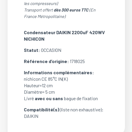
les compresseurs)
Capacitor
Transport offert
dès 300 euros TTC
(En
NICHICON
France Métropolitaine)
2200µF
420WV
pour
Condensateur DAIKIN 2200uF 420WV
DAIKIN
NICHICON
(Ref:
Statut:
OCCASION
1718025)
(OCCASION)
Référence d’origine:
1718025
Informations complémentaires:
nichicon CE 85°C IN(K)
Hauteur=12 cm
Diamètre= 5 cm
Livré
avec ou sans
bague de fixation
Compatibilité(s)
(liste non exhaustive)
:
DAIKIN