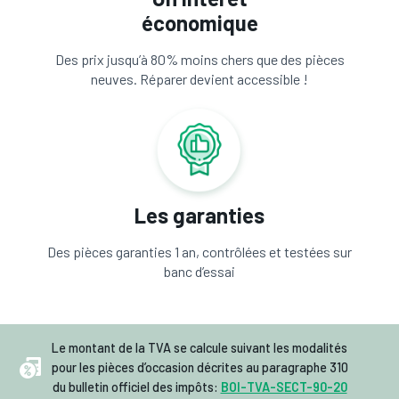
économique
Des prix jusqu’à 80% moins chers que des pièces
neuves. Réparer devient accessible !
Les garanties
Des pièces garanties 1 an, contrôlées et testées sur
banc d’essai
Le montant de la TVA se calcule suivant les modalités
pour les pièces d’occasion décrites au paragraphe 310
du bulletin officiel des impôts:
BOI-TVA-SECT-90-20