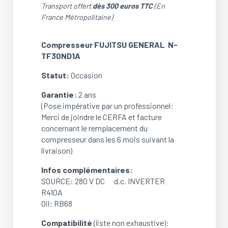
FUJITSU
Transport offert
dès 300 euros TTC
(En
GENERAL
France Métropolitaine)
N-
TF30ND1A
Compresseur FUJITSU GENERAL N-
(OCCASION)
TF30ND1A
Statut:
Occasion
Garantie:
2 ans
(Pose impérative par un professionnel:
Merci de joindre le CERFA et facture
concernant le remplacement du
compresseur dans les 6 mois suivant la
livraison)
Infos complémentaires:
SOURCE: 280 V DC d.c. INVERTER
R410A
Oil: RB68
Compatibilité
(liste non exhaustive):