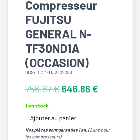
Compresseur
FUJITSU
GENERAL N-
TF30ND1A
(OCCASION)
UGS:
COMFUJ2302083
Le
Le
756.87
€
646.86
€
prix
prix
initial
actuel
1 en stock
était :
est :
756.87 €.
646.86 €.
Ajouter au panier
quantité
de
Nos pièces sont garanties 1 an.
(2 ans pour
Compresseur
les compresseurs)