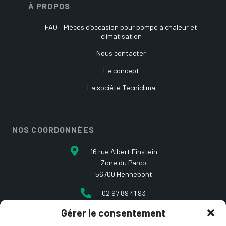
À PROPOS
FAQ – Pièces d’occasion pour pompe à chaleur et
climatisation
Nous contacter
Le concept
La société Tecniclima
NOS COORDONNÉES
16 rue Albert Einstein
Zone du Parco
56700 Hennebont
02 97 89 41 93
Gérer le consentement
contact@etcarepart.com