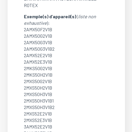
ROTEX
Exemple(s) d’appareil(s)
(
liste non
exhaustive
):
2AMX50F2V1B
2AMX50G2V1B
2AMX50G3V1B
2AMX50G3V1B2
2AMX52E2V1B
2AMX52E3V1B
2MKS50G2V1B
2MKS50H2V1B
2MXS50G2V1B
2MXS50H2V1B
2MXS50H3V1B
2MXS50H3V1B1
2MXS50H3V1B2
2MXS52E2V1B
2MXS52E3V1B
3AMX52E2V1B