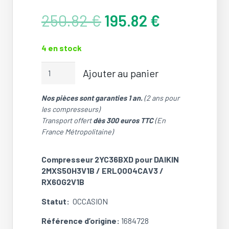
Le
Le
250.82
€
195.82
€
prix
prix
initial
actuel
4 en stock
était :
est :
250.82 €.
195.82 €.
quantité
Ajouter au panier
de
Compresseur
Nos pièces sont garanties 1 an.
(2 ans pour
2YC36BXD
les compresseurs)
pour
Transport offert
dès 300 euros TTC
(En
DAIKIN
France Métropolitaine)
2MXS50H3V1B
/
ERLQ004CAV3
Compresseur 2YC36BXD pour DAIKIN
/
2MXS50H3V1B / ERLQ004CAV3 /
RX60G2V1B
RX60G2V1B
(Ref:
Statut:
OCCASION
1684728)
(OCCASION)
Référence d’origine:
1684728