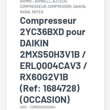
AIRMAT
,
AIRWELL
,
AJTECH
,
COMPRESSEUR
,
COMPRESSOR
,
DAIKIN
,
R410A
,
ROTEX
Compresseur
2YC36BXD pour
DAIKIN
2MXS50H3V1B /
ERLQ004CAV3 /
RX60G2V1B
(Ref: 1684728)
(OCCASION)
UGS:
COMDAI2302004