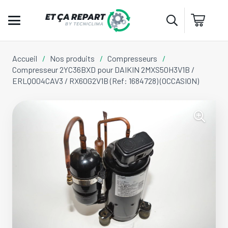
Accueil
/
Nos produits
/
Compresseurs
/
Compresseur 2YC36BXD pour DAIKIN 2MXS50H3V1B /
ERLQ004CAV3 / RX60G2V1B (Ref: 1684728) (OCCASION)