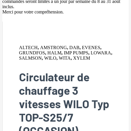
commandes seront limités à un jour par semaine du 8 au 31 août
inclus.
Merci pour votre compréhension.
ALTECH
,
AMSTRONG
,
DAB
,
EVENES
,
GRUNDFOS
,
HALM
,
IMP PUMPS
,
LOWARA
,
SALMSON
,
WILO
,
WITA
,
XYLEM
Circulateur de
chauffage 3
vitesses WILO Typ
TOP-S25/7
(OCCASION)