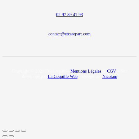
02 97 89 41 93
contact@etcarepart.com
Copyright © 2021 Et ça repart –
Mentions Légales
&
CGV
– Site
développé par
La Coquille Web
– Design par
Nicotam