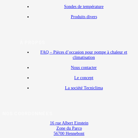
Sondes de température
Produits divers
À PROPOS
FAQ – Pièces d’occasion pour pompe à chaleur et
climatisation
Nous contacter
Le concept
La société Tecniclima
NOS COORDONNÉES
16 rue Albert Einstein
Zone du Parco
56700 Hennebont