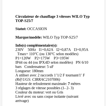
Circulateur de chauffage 3 vitesses WILO Typ
TOP-S25/7
Statut:
OCCASION
Marque/modèle:
WILO Typ TOP-S25/7
Info(s) complémentaire(s):
230V 50Hz I1=0,62A I2=0,87A I3=0,95A
Tmax= 110°C (ou 130°C selon modèles)
P1=120W P2=175W P3=195W
IP44 ou 44 (ou IPX4D selon modèles) PN 6/10
bars Condensateur: 5 uF
Longueur: 180mm
A utiliser avec 2 raccords 1’1/2 F tournant/1′ F
(Réf UGS: CIRRAC2107006)
Hauteur de refoulement maximale:
7
mètres
3 réglages de vitesse possibles (1- 2- 3)
Couleur du moteur: vert ou Gris
Livré avec ou sans coque isolante (suivant
arrivage)