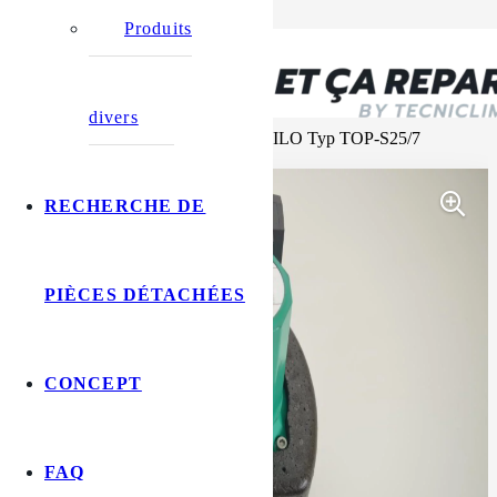
Accueil
Produits
/
Nos produits
/
Occasion
divers
/
Circulateur de chauffage 3 vitesses WILO Typ TOP-S25/7
(OCCASION)
RECHERCHE DE
PIÈCES DÉTACHÉES
CONCEPT
FAQ