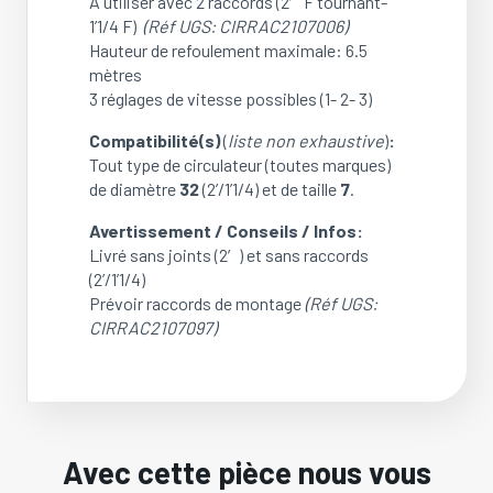
A utiliser avec 2 raccords (2′ F tournant-
1’1/4 F)
(Réf UGS: CIRRAC2107006)
Hauteur de refoulement maximale: 6.5
mètres
3 réglages de vitesse possibles (1- 2- 3)
Compatibilité(s)
(
liste non exhaustive
)
:
Tout type de circulateur (toutes marques)
de diamètre
32
(2’/1’1/4) et de taille
7
.
Avertissement / Conseils / Infos:
Livré sans joints (2′) et sans raccords
(2’/1’1/4)
Prévoir raccords de montage
(Réf UGS:
CIRRAC2107097)
Avec cette pièce nous vous