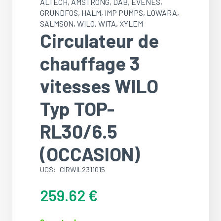
ALTECH
,
AMSTRONG
,
DAB
,
EVENES
,
GRUNDFOS
,
HALM
,
IMP PUMPS
,
LOWARA
,
SALMSON
,
WILO
,
WITA
,
XYLEM
Circulateur de
chauffage 3
vitesses WILO
Typ TOP-
RL30/6.5
(OCCASION)
UGS:
CIRWIL2311015
259.62
€