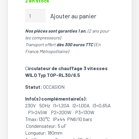
2 en stock
quantité
Ajouter au panier
de
Circulateur
Nos pièces sont garanties 1 an.
(2 ans pour
de
les compresseurs)
chauffage
Transport offert
dès 300 euros TTC
(En
3
France Métropolitaine)
vitesses
WILO
Typ
C
irculateur de chauffage 3 vitesses
TOP-
WILO Typ TOP-RL30/6.5
RL30/6.5
Statut:
OCCASION
(OCCASION)
Info(s) complémentaire(s):
230V 50Hz I1=1,20A I2=1.00A I3=0,65A
P1=245W P2=200W P3=130W
Tmax:130°C IPx44 PN6/10 bars
Condensateur: 5 uF
Longueur: 180mm