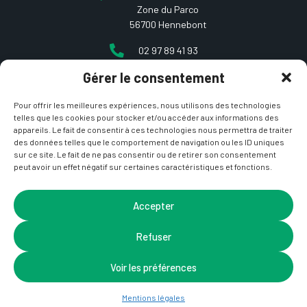
Zone du Parco
56700 Hennebont
02 97 89 41 93
Gérer le consentement
contact@etcarepart.com
Pour offrir les meilleures expériences, nous utilisons des technologies
telles que les cookies pour stocker et/ou accéder aux informations des
appareils. Le fait de consentir à ces technologies nous permettra de traiter
des données telles que le comportement de navigation ou les ID uniques
sur ce site. Le fait de ne pas consentir ou de retirer son consentement
peut avoir un effet négatif sur certaines caractéristiques et fonctions.
Copyright © 2021 Et ça repart –
Mentions Légales
&
CGV
– Site développé par
La Coquille Web
– Design par
Accepter
Nicotam
Refuser
Voir les préférences
Mentions légales