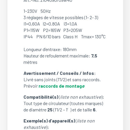
1~230V 50Hz
3 réglages de vitesse possibles (1- 2- 3)
I1=0,60A I2=0.80A I3=1.0A
P1=115W P2=165W P3=205W
IP44 PN 6/10 bars Class H Tmax= 130°C
Longueur d’entraxe: 180mm
Hauteur de refoulement maximale:
7,5
mètres
Avertissement / Conseils / Infos:
Livré sans joints (1’1/2) et sans raccords.
Prévoir
raccords de montag
e
Compatibilité(s)
(
liste non exhaustive
)
:
Tout type de circulateur (toutes marques)
de diamètre
25
(1’1/2 – 1′) et de taille
6
.
Exemple(s) d’appareil(s)
(
liste non
exhaustive
)
: