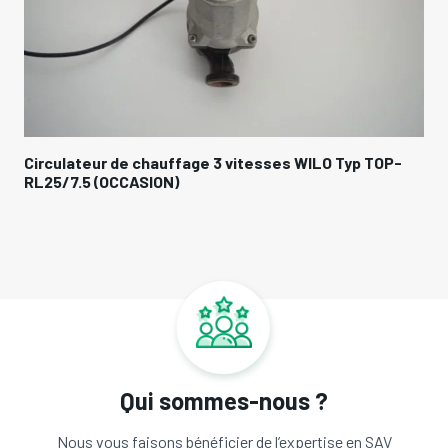
TOP-
Bloc Résistance électrique 3kW 4SW08816-2 A
(HEATER ASSY 3V3) pour Daikin Altherma
EKHBH016BA3V3 / EKHBH008BA3V3 /
RKHBX016BA3V3 (Référence origine: 5002526 /
5011762) (OCCASION)
Qui sommes-nous ?
Nous vous faisons bénéficier de l’expertise en SAV