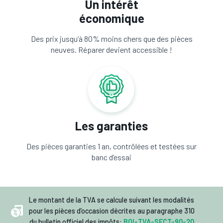
Un intérêt
économique
Des prix jusqu’à 80% moins chers que des pièces
neuves. Réparer devient accessible !
Les garanties
Des pièces garanties 1 an, contrôlées et testées sur
banc d’essai
Le montant de la TVA se calcule suivant les modalités
pour les pièces d’occasion décrites au paragraphe 310
du bulletin officiel des impôts:
BOI-TVA-SECT-90-20