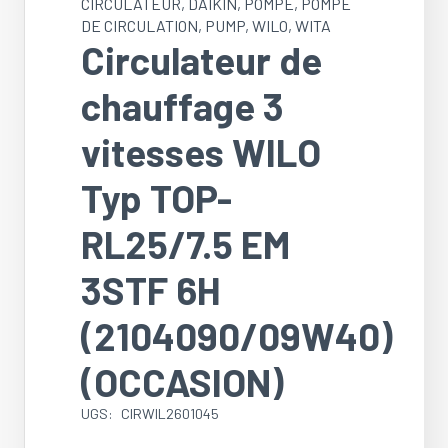
CIRCULATEUR
,
DAIKIN
,
POMPE
,
POMPE
DE CIRCULATION
,
PUMP
,
WILO
,
WITA
Circulateur de
chauffage 3
vitesses WILO
Typ TOP-
RL25/7.5 EM
3STF 6H
(2104090/09W40)
(OCCASION)
UGS:
CIRWIL2601045