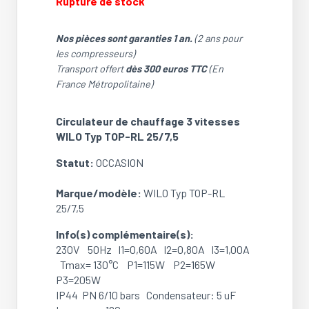
Rupture de stock
était :
est :
303.63 €.
259.62 €.
Nos pièces sont garanties 1 an.
(2 ans pour
les compresseurs)
Transport offert
dès 300 euros TTC
(En
France Métropolitaine)
Circulateur de chauffage 3 vitesses
WILO Typ TOP-RL 25/7,5
Statut:
OCCASION
Marque/modèle:
WILO Typ TOP-RL
25/7,5
Info(s) complémentaire(s):
230V 50Hz I1=0,60A I2=0,80A I3=1,00A
Tmax= 130°C P1=115W P2=165W
P3=205W
IP44 PN 6/10 bars Condensateur: 5 uF