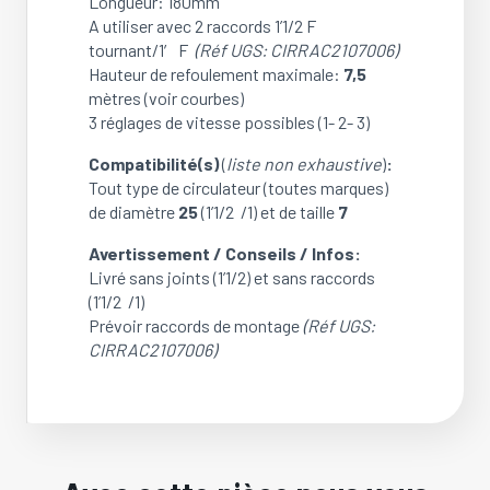
Longueur: 180mm
A utiliser avec 2 raccords 1’1/2 F
tournant/1′ F
(Réf UGS: CIRRAC2107006)
Hauteur de refoulement maximale:
7,5
mètres (voir courbes)
3 réglages de vitesse possibles (1- 2- 3)
Compatibilité(s)
(
liste non exhaustive
)
:
Tout type de circulateur (toutes marques)
de diamètre
25
(1’1/2 /1) et de taille
7
Avertissement / Conseils / Infos:
Livré sans joints (1’1/2) et sans raccords
(1’1/2 /1)
Prévoir raccords de montage
(Réf UGS:
CIRRAC2107006)