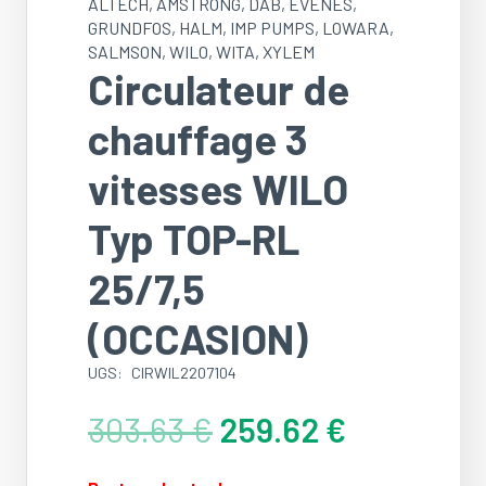
ALTECH
,
AMSTRONG
,
DAB
,
EVENES
,
GRUNDFOS
,
HALM
,
IMP PUMPS
,
LOWARA
,
SALMSON
,
WILO
,
WITA
,
XYLEM
Circulateur de
chauffage 3
vitesses WILO
Typ TOP-RL
25/7,5
(OCCASION)
UGS:
CIRWIL2207104
Le
Le
303.63
€
259.62
€
prix
prix
initial
actuel