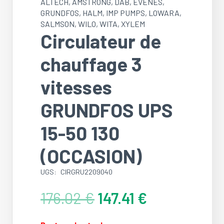
ALTECH
,
AMSTRONG
,
DAB
,
EVENES
,
GRUNDFOS
,
HALM
,
IMP PUMPS
,
LOWARA
,
SALMSON
,
WILO
,
WITA
,
XYLEM
Circulateur de
chauffage 3
vitesses
GRUNDFOS UPS
15-50 130
(OCCASION)
UGS:
CIRGRU2209040
Le
Le
176.02
€
147.41
€
prix
prix
initial
actuel