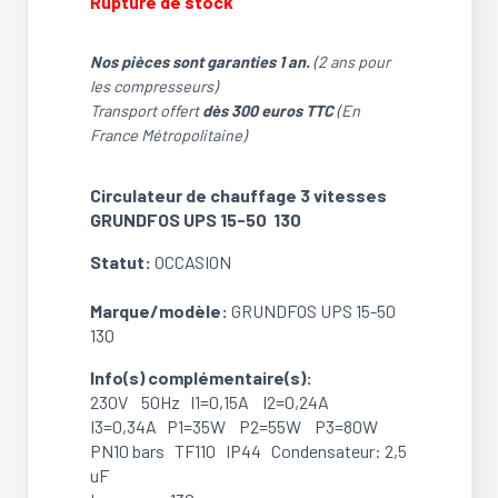
Rupture de stock
était :
est :
176.02 €.
147.41 €.
Nos pièces sont garanties 1 an.
(2 ans pour
les compresseurs)
Transport offert
dès 300 euros TTC
(En
France Métropolitaine)
Circulateur de chauffage 3 vitesses
GRUNDFOS UPS 15-50 130
Statut:
OCCASION
Marque/modèle:
GRUNDFOS UPS 15-50
130
Info(s) complémentaire(s):
230V 50Hz I1=0,15A I2=0,24A
I3=0,34A P1=35W P2=55W P3=80W
PN10 bars TF110 IP44 Condensateur: 2,5
uF