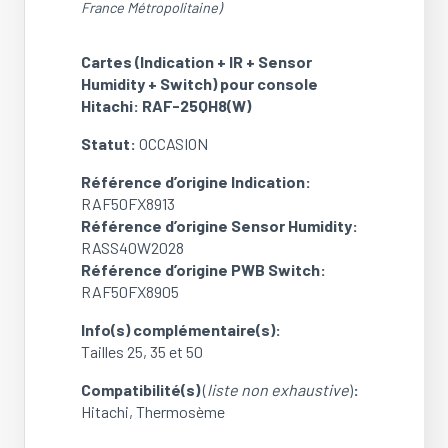
France Métropolitaine)
+
Sensor
Humidity
Cartes (Indication + IR + Sensor
+
Humidity + Switch) pour console
Switch)
Hitachi: RAF-25QH8(W)
pour
Statut:
OCCASION
console
Hitachi:
Référence d’origine Indication:
RAF-
RAF50FX8913
25QH8(W)
Référence d’origine Sensor Humidity:
(OCCASION)
RASS40W2028
Référence d’origine PWB Switch:
RAF50FX8905
Info(s) complémentaire(s):
Tailles 25, 35 et 50
Compatibilité(s)
(
liste non exhaustive
)
:
Hitachi, Thermosème