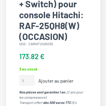
+ Switch) pour
console Hitachi:
RAF-25QH8(W)
(OCCASION)
UGS:
CARHIT2405035
173.82
€
3 en stock
quantité
Ajouter au panier
de
Cartes
Nos pièces sont garanties 1 an.
(2 ans pour
(Indication
les compresseurs)
+
Transport offert
dès 300 euros TTC
(En
IR