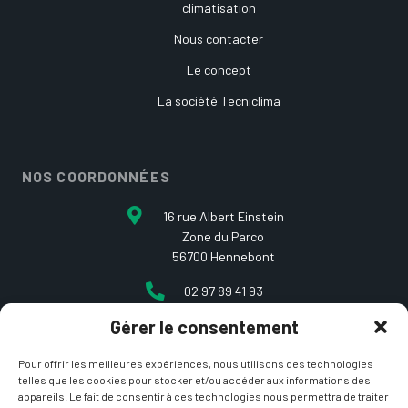
climatisation
Nous contacter
Le concept
La société Tecniclima
NOS COORDONNÉES
16 rue Albert Einstein
Zone du Parco
56700 Hennebont
02 97 89 41 93
Gérer le consentement
contact@etcarepart.com
Pour offrir les meilleures expériences, nous utilisons des technologies
telles que les cookies pour stocker et/ou accéder aux informations des
appareils. Le fait de consentir à ces technologies nous permettra de traiter