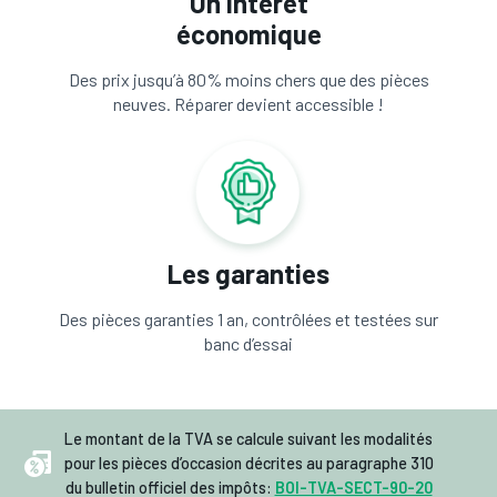
Un intérêt
économique
Des prix jusqu’à 80% moins chers que des pièces
neuves. Réparer devient accessible !
Les garanties
Des pièces garanties 1 an, contrôlées et testées sur
banc d’essai
Le montant de la TVA se calcule suivant les modalités
pour les pièces d’occasion décrites au paragraphe 310
du bulletin officiel des impôts:
BOI-TVA-SECT-90-20