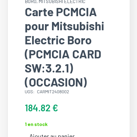
BORO
,
MITSUBISHI ELECTRIC
Carte PCMCIA
pour Mitsubishi
Electric Boro
(PCMCIA CARD
SW:3.2.1)
(OCCASION)
UGS:
CARMIT2408002
184.82
€
1 en stock
Ajouter au panier