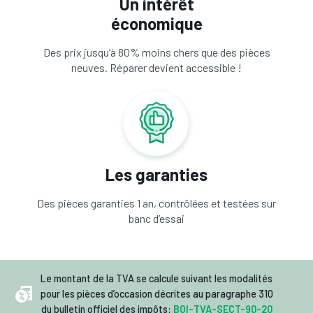
Un intérêt
économique
Des prix jusqu’à 80% moins chers que des pièces
neuves. Réparer devient accessible !
Les garanties
Des pièces garanties 1 an, contrôlées et testées sur
banc d’essai
Le montant de la TVA se calcule suivant les modalités
pour les pièces d’occasion décrites au paragraphe 310
du bulletin officiel des impôts:
BOI-TVA-SECT-90-20