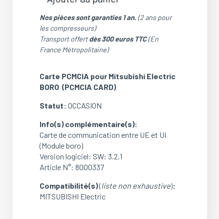
quantité
de
Nos pièces sont garanties 1 an.
(2 ans pour
Carte
les compresseurs)
PCMCIA
Transport offert
dès 300 euros TTC
(En
pour
France Métropolitaine)
Mitsubishi
Electric
Carte PCMCIA pour Mitsubishi Electric
Boro
BORO (PCMCIA CARD)
(PCMCIA
CARD
Statut:
OCCASION
SW:3.2.1)
(OCCASION)
Info(s) complémentaire(s):
Carte de communication entre UE et UI
(Module boro)
Version logiciel: SW: 3.2.1
Article N°: 8000337
Compatibilité(s)
(
liste non exhaustive
)
:
MITSUBISHI Electric