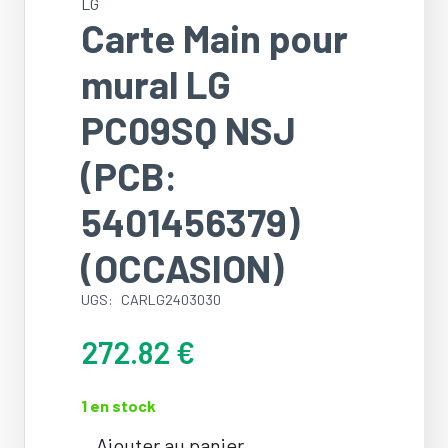
LG
Carte Main pour
mural LG
PC09SQ NSJ
(PCB:
5401456379)
(OCCASION)
UGS:
CARLG2403030
272.82
€
1 en stock
Ajouter au panier