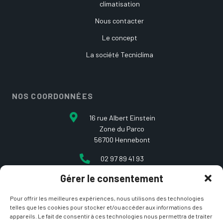
climatisation
Nous contacter
Le concept
La société Tecniclima
NOS COORDONNÉES
16 rue Albert Einstein
Zone du Parco
56700 Hennebont
02 97 89 41 93
Gérer le consentement
contact@etcarepart.com
Pour offrir les meilleures expériences, nous utilisons des technologies
telles que les cookies pour stocker et/ou accéder aux informations des
appareils. Le fait de consentir à ces technologies nous permettra de traiter