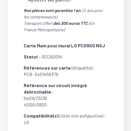
quantité
de
Nos pièces sont garanties 1 an.
(2 ans pour
Carte
les compresseurs)
Main
Transport offert
dès 300 euros TTC
(En
pour
France Métropolitaine)
mural
LG
Carte Main pour mural LG PC09SQ NSJ
PC09SQ
NSJ
Statut :
OCCASION
(PCB:
5401456379)
Références sur carte
(étiquette)
:
(OCCASION)
PCB: 5401456379
Référence sur circuit intégré
débrochable:
5401473236
4DDA/0820
Compatibilité(s)
(
liste non exhaustive
)
:
LG