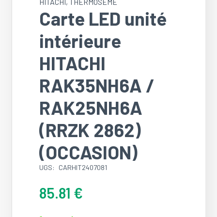
HITACHI
,
THERMOSEME
Carte LED unité
intérieure
HITACHI
RAK35NH6A /
RAK25NH6A
(RRZK 2862)
(OCCASION)
UGS:
CARHIT2407081
85.81
€