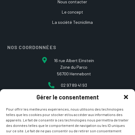
Nous contacter
Le concept
La société Tecniclima
NOS COORDONNÉES
16 rue Albert Einstein
Zone du Parco
56700 Hennebont
02 97 89 41 93
Gérer le consentement
contact@etcarepart.com
Pour offrir les meilleures expériences, nous utilisons des technologies
telles que les cookies pour stocker et/ou accéder aux informations des
appareils. Le fait de consentir à ces technologies nous permettra de traiter
des données telles que le comportement de navigation ou les ID uniques
sur ce site. Le fait de ne pas consentir ou de retirer son consentement