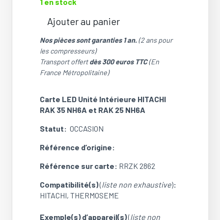
1 en stock
Ajouter au panier
quantité
de
Nos pièces sont garanties 1 an.
(2 ans pour
Carte
les compresseurs)
LED
Transport offert
dès 300 euros TTC
(En
unité
France Métropolitaine)
intérieure
HITACHI
Carte LED
Unité Intérieure HITACHI
RAK35NH6A
RAK 35 NH6A et RAK 25 NH6A
/
RAK25NH6A
Statut:
OCCASION
(RRZK
2862)
Référence d’origine:
(OCCASION)
Référence sur carte:
RRZK 2862
Compatibilité(s)
(
liste non exhaustive
)
:
HITACHI, THERMOSEME
Exemple(s) d’appareil(s)
(
liste non