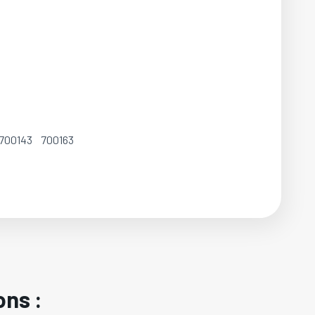
8 700143 700163
ons :