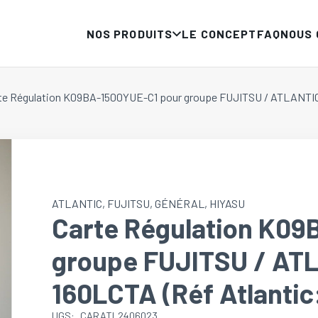
NOS PRODUITS
LE CONCEPT
FAQ
NOUS
te Régulation K09BA-1500YUE-C1 pour groupe FUJITSU / ATLANTIC:
ATLANTIC
,
FUJITSU
,
GÉNÉRAL
,
HIYASU
Carte Régulation K09
groupe FUJITSU / AT
160LCTA (Réf Atlanti
UGS:
CARATL2406023