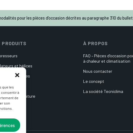
odalités pour les pièces d’occasion décrites au paragraphe 310 du bulleti
 PRODUITS
À PROPOS
resseurs
FAQ – Pièces d’occasion p
à chaleur et climatisation
lateurs et hélices
Nous contacter
es électroniques
Le concept
ulateurs
s que les
La société Tecniclima
 consentir à
es de température
ortement de
rer son
its divers
nctions.
férences