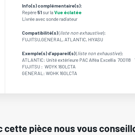
Info(s) complémentaire(s):
Repère
51
sur la
Vue éclatée
Livrée avec sonde radiateur
Compatibilité(s)
(
liste non exhaustive
)
:
FUJITSU,GENERAL, ATLANTIC, HIYASU
Exemple(s) d’appareil(s)
(
liste non exhaustive
)
:
ATLANTIC: Unité extérieure PAC Alféa Excellia 70011
FUJITSU : WOYK 160LCTA
GENERAL: WOHK 160LCTA
 cette pièce nous vous conseill