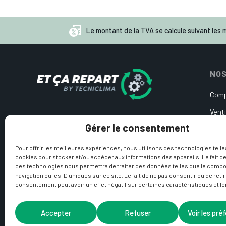
Le montant de la TVA se calcule suivant les m
NOS
Comp
Venti
Pièces détachées d’occasion
Gérer le consentement
Cart
pour pompe à chaleur et
climatisation
Circ
Pour offrir les meilleures expériences, nous utilisons des technologies telle
cookies pour stocker et/ou accéder aux informations des appareils. Le fait de
Sond
ces technologies nous permettra de traiter des données telles que le comp
navigation ou les ID uniques sur ce site. Le fait de ne pas consentir ou de reti
Produ
consentement peut avoir un effet négatif sur certaines caractéristiques et fo
Accepter
Refuser
Voir les pré