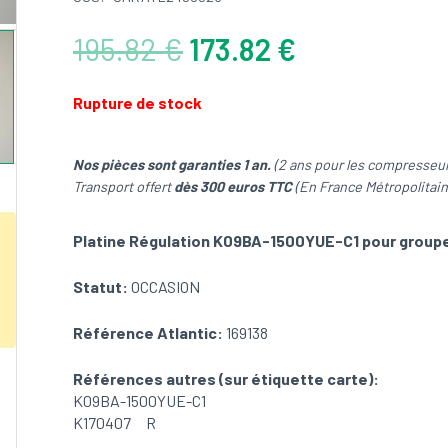
Le
Le
195.82
€
173.82
€
prix
prix
initial
actuel
Rupture de stock
était :
est :
195.82 €.
173.82 €.
Nos pièces sont garanties 1 an.
(2 ans pour les compresseur
Transport offert
dès 300 euros TTC
(En France Métropolitain
Platine Régulation K09BA-1500YUE-C1 pour grou
Statut:
OCCASION
Référence Atlantic:
169138
Références autres (sur étiquette carte):
K09BA-1500YUE-C1
K170407 R