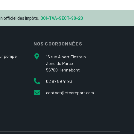
n officiel des impôts:
BOI-TVA-SECT-90-20
NOS COORDONNÉES
our pompe
16 rue Albert Einstein
Zone du Parco
56700 Hennebont
02 97 89 41 93
contact@etcarepart.com