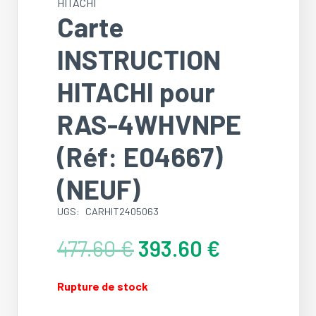
HITACHI
Carte
INSTRUCTION
HITACHI pour
RAS-4WHVNPE
(Réf: E04667)
(NEUF)
UGS:
CARHIT2405063
Le
Le
477.60
€
393.60
€
prix
prix
initial
actuel
Rupture de stock
était :
est :
477.60 €.
393.60 €.