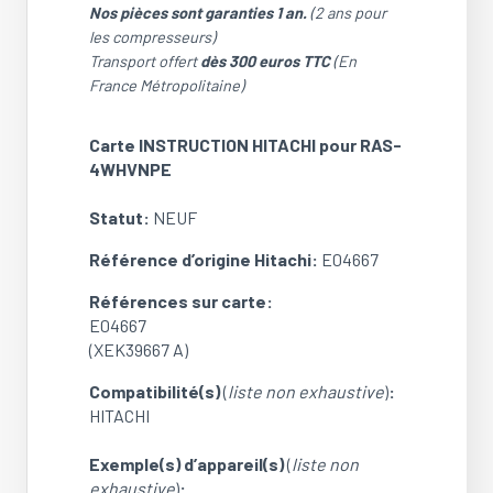
Nos pièces sont garanties 1 an.
(2 ans pour
les compresseurs)
Transport offert
dès 300 euros TTC
(En
France Métropolitaine)
Carte INSTRUCTION HITACHI pour RAS-
4WHVNPE
Statut:
NEUF
Référence d’origine Hitachi:
E04667
Références sur carte
:
E04667
(XEK39667 A)
Compatibilité(s)
(
liste non exhaustive
)
:
HITACHI
Exemple(s) d’appareil(s)
(
liste non
exhaustive
)
: