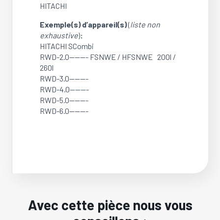
HITACHI
Exemple(s) d’appareil(s)
(
liste non
exhaustive
)
:
HITACHI SCombi
RWD-2.0———- FSNWE / HFSNWE 200l /
260l
RWD-3.0———-
RWD-4.0———-
RWD-5.0———-
RWD-6.0———-
Avec cette pièce nous vous