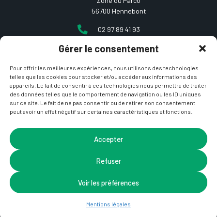
Zone du Parco
56700 Hennebont
02 97 89 41 93
Gérer le consentement
contact@etcarepart.com
Pour offrir les meilleures expériences, nous utilisons des technologies
telles que les cookies pour stocker et/ou accéder aux informations des
appareils. Le fait de consentir à ces technologies nous permettra de traiter
des données telles que le comportement de navigation ou les ID uniques
sur ce site. Le fait de ne pas consentir ou de retirer son consentement
peut avoir un effet négatif sur certaines caractéristiques et fonctions.
Copyright © 2021 Et ça repart –
Mentions Légales
&
CGV
– Site développé par
La Coquille Web
– Design par
Accepter
Nicotam
Refuser
Voir les préférences
Mentions légales