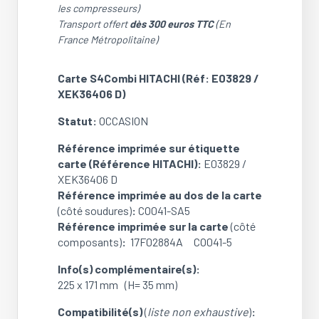
Carte
les compresseurs)
HITACHI
Transport offert
dès 300 euros TTC
(En
SCombi
France Métropolitaine)
(Réf:
E03829
Carte S4Combi HITACHI (Réf: E03829 /
/
XEK36406 D)
XEK36406
D)
Statut:
OCCASION
(OCCASION)
Référence imprimée sur étiquette
carte (Référence HITACHI):
E03829 /
XEK36406 D
Référence imprimée au dos de la carte
(côté soudures)
:
CO041-SA5
Référence imprimée sur la carte
(côté
composants)
:
17F02884A CO041-5
Info(s) complémentaire(s):
225 x 171 mm (H= 35 mm)
Compatibilité(s)
(
liste non exhaustive
)
: