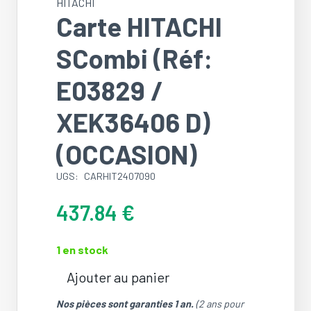
HITACHI
Carte HITACHI
SCombi (Réf:
E03829 /
XEK36406 D)
(OCCASION)
UGS:
CARHIT2407090
437.84
€
1 en stock
Ajouter au panier
quantité
de
Nos pièces sont garanties 1 an.
(2 ans pour