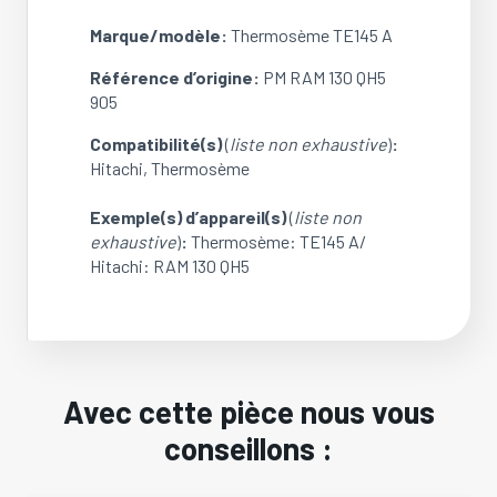
Marque/modèle:
Thermosème TE145 A
Référence d’origine:
PM RAM 130 QH5
905
Compatibilité(s)
(
liste non exhaustive
)
:
Hitachi, Thermosème
Exemple(s) d’appareil(s)
(
liste non
exhaustive
)
:
Thermosème: TE145 A/
Hitachi: RAM 130 QH5
Avec cette pièce nous vous
conseillons :