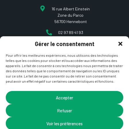
16 rue Albert Einstein
Zone du Parco
56700 Hennebont
02 97 89 41 93
Gérer le consentement
contact@etcarepart.com
Pour offrir les meilleures expériences, nous utilisons des technologies
telles que les cookies pour stocker et/ou accéder aux informations des
appareils. Le fait de consentir à ces technologies nous permettra de traiter
des données telles que le comportement de navigation ou les ID uniques
sur ce site. Le fait de ne pas consentir ou de retirer son consentement
peut avoir un effet négatif sur certaines caractéristiques et fonctions.
Copyright © 2021 Et ça repart –
Mentions Légales
&
CGV
– Site développé par
La Coquille Web
– Design par
Accepter
Nicotam
Refuser
Voir les préférences