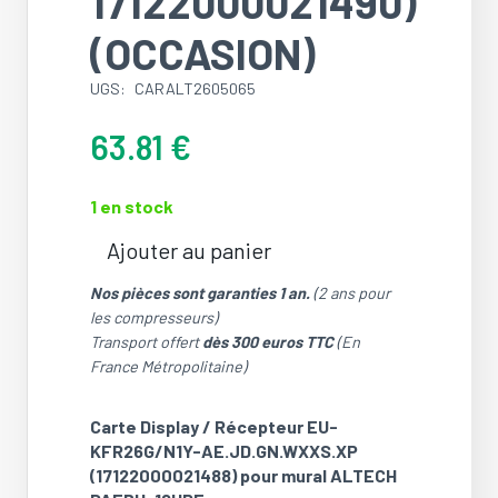
17122000021490)
(OCCASION)
UGS:
CARALT2605065
63.81
€
1 en stock
Ajouter au panier
quantité
de
Nos pièces sont garanties 1 an.
(2 ans pour
Carte
les compresseurs)
Display
Transport offert
dès 300 euros TTC
(En
/
France Métropolitaine)
Récepteur
EU-
Carte Display / Récepteur EU-
KFR26G/N1Y-
KFR26G/N1Y-AE.JD.GN.WXXS.XP
AE.JD.GN.WXXS.XP
(17122000021488) pour mural ALTECH
(17122000021488)