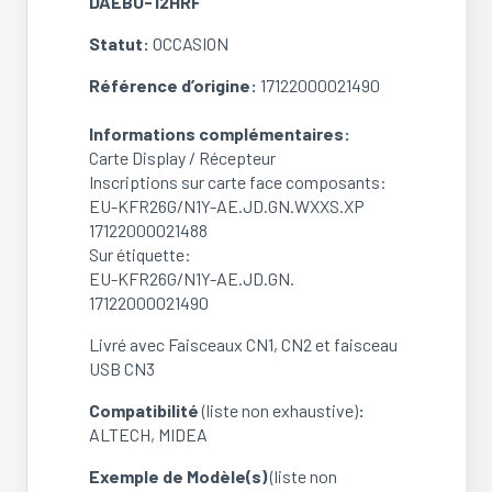
DAEBU-12HRF
pour
mural
Statut:
OCCASION
ALTECH
DAEBU-
Référence d’origine:
17122000021490
12HRF
(Ref:
Informations complémentaires:
17122000021490)
Carte Display / Récepteur
(OCCASION)
Inscriptions sur carte face composants:
EU-KFR26G/N1Y-AE.JD.GN.WXXS.XP
17122000021488
Sur étiquette:
EU-KFR26G/N1Y-AE.JD.GN.
17122000021490
Livré avec Faisceaux CN1, CN2 et faisceau
USB CN3
Compatibilité
(liste non exhaustive)
:
ALTECH, MIDEA
Exemple de Modèle(s)
(liste non