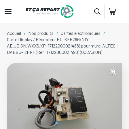
Accueil
/
Nos produits
/
Cartes électroniques
/
Carte Display / Récepteur EU-KFR26G/N1Y-
AE.JD.GN.WXXS.XP (17122000021488) pour mural ALTECH
DAEBU-12HRF (Ref: 17122000021490) (OCCASION)