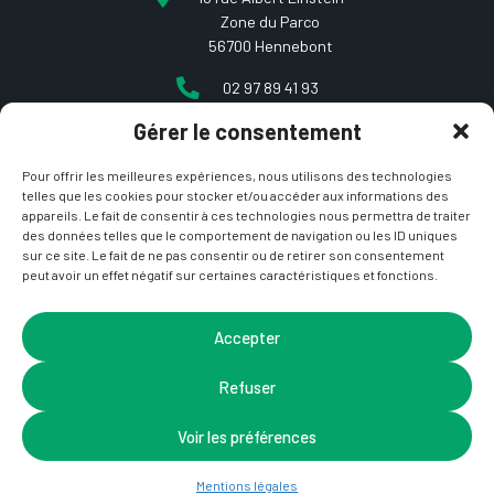
Zone du Parco
56700 Hennebont
02 97 89 41 93
Gérer le consentement
contact@etcarepart.com
Pour offrir les meilleures expériences, nous utilisons des technologies
telles que les cookies pour stocker et/ou accéder aux informations des
appareils. Le fait de consentir à ces technologies nous permettra de traiter
des données telles que le comportement de navigation ou les ID uniques
sur ce site. Le fait de ne pas consentir ou de retirer son consentement
peut avoir un effet négatif sur certaines caractéristiques et fonctions.
Copyright © 2021 Et ça repart –
Mentions Légales
&
CGV
– Site développé par
La Coquille Web
– Design par
Accepter
Nicotam
Refuser
Voir les préférences
Mentions légales