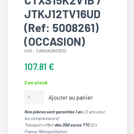
JTKJ12TV16UD
(Ref: 5008261)
(OCCASION)
UGS:
CARDAI2603012
107.81
€
2 en stock
quantité
Ajouter au panier
de
Carte
Nos pièces sont garanties 1 an.
(2 ans pour
Détecteur
les compresseurs)
de
Transport offert
dès 300 euros TTC
(En
mouvement
France Métropolitaine)
/