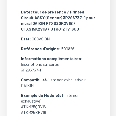
Printed
Circuit
Détecteur de présence / Printed
ASSY
Circuit ASSY (Sensor) 3P296737-1 pour
(Sensor)
mural DAIKIN FTXS20K2V1B /
3P296737-
CTXS15K2V1B / JTKJ12TV16UD
1
Etat:
OCCASION
pour
mural
Référence d’origine:
5008261
DAIKIN
FTXS20K2V1B
Informations complémentaires:
/
Inscriptions sur carte:
CTXS15K2V1B
3P296737-1
/
JTKJ12TV16UD
Compatibilité
(liste non exhaustive)
:
(Ref:
DAIKIN
5008261)
Exemple de Modèle(s)
(liste non
(OCCASION)
exhaustive)
:
ATKM25QRV16
ATKM25RRV16