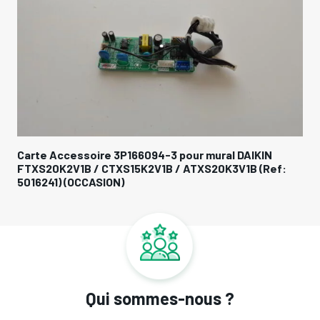
Lot de 2 Filtres à Air >PP,PP< (300x274mm) pour
mural DAIKIN FTXS20K2V1B / CTXS15K2V1B /
FTZS235NCSS (Ref: 6004988) (OCCASION)
Qui sommes-nous ?