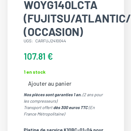
WOYG140LCTA
(FUJITSU/ATLANTIC
(OCCASION)
UGS:
CARFUJ2410044
107.81
€
1 en stock
Ajouter au panier
quantité
de
Nos pièces sont garanties 1 an.
(2 ans pour
Carte
les compresseurs)
de
Transport offert
dès 300 euros TTC
(En
service
France Métropolitaine)
K10BC-
01-
Platine de service K10BC-01-04 pour