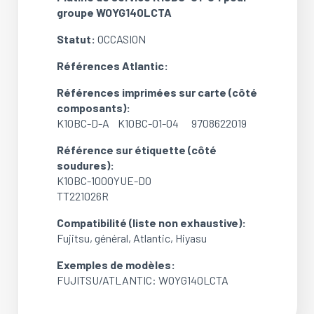
04
groupe WOYG140LCTA
pour
groupe
Statut:
OCCASION
WOYG140LCTA
(FUJITSU/ATLANTIC/GENERAL)
Références Atlantic:
(OCCASION)
Références imprimées sur carte (côté
composants):
K10BC-D-A K10BC-01-04 9708622019
Référence sur étiquette (côté
soudures):
K10BC-1000YUE-D0
TT221026R
Compatibilité (liste non exhaustive):
Fujitsu, général, Atlantic, Hiyasu
Exemples de modèles:
FUJITSU/ATLANTIC: WOYG140LCTA