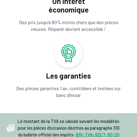
Un intérêt
économique
Des prix jusqu’à 80% moins chers que des pièces
neuves. Réparer devient accessible !
Les garanties
Des pièces garanties 1 an, contrôlées et testées sur
banc d’essai
Le montant de la TVA se calcule suivant les modalités
pour les pièces d’occasion décrites au paragraphe 310
du bulletin officiel des impôts:
BOI-TVA-SECT-90-20