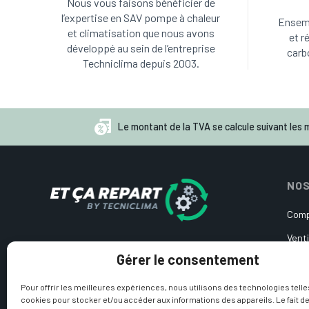
Nous vous faisons bénéficier de
l’expertise en SAV pompe à chaleur
Ensemb
et climatisation que nous avons
et r
développé au sein de l’entreprise
carb
Techniclima depuis 2003.
Le montant de la TVA se calcule suivant les m
NOS
Comp
Venti
Pièces détachées d’occasion
Gérer le consentement
Cart
pour pompe à chaleur et
climatisation
Circ
Pour offrir les meilleures expériences, nous utilisons des technologies telle
cookies pour stocker et/ou accéder aux informations des appareils. Le fait de
Sond