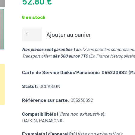
52.80
€
6 en stock
quantité
Ajouter au panier
de
Carte
Nos pièces sont garanties 1 an.
(2 ans pour les compresseur
de
Transport offert
dès 300 euros TTC
(En France Métropolitain
Service
Daikin
0552306S2
Carte de Service Daikin/Panasonic 0552306S2 (Mul
Pour
Multisplit
Statut:
OCCASION
DAIKIN/PANASONIC
(OCCASION)
Référence sur carte:
0552306S2
Compatibilité(s)
(
liste non exhaustive
)
:
DAIKIN, PANASONIC
Exemple(s) d’appareil(s)
(
liste non exhaustive
)
: