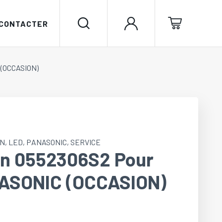
 CONTACTER
 (OCCASION)
IN
,
LED
,
PANASONIC
,
SERVICE
kin 0552306S2 Pour
NASONIC (OCCASION)