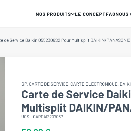
NOS PRODUITS
LE CONCEPT
FAQ
NOUS
te de Service Daikin 0552306S2 Pour Multisplit DAIKIN/PANASONIC
BP
,
CARTE DE SERVICE
,
CARTE ELECTRONIQUE
,
DAIK
Carte de Service Dai
Multisplit DAIKIN/PA
UGS:
CARDAI2207067