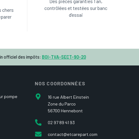
Des pièces garanties 1 an,
contrôlées et testées sur banc
s chers
d’essai
éparer
n officiel des impôts:
BOI-TVA-SECT-90-20
NOS COORDONNÉES
our pompe
16 rue Albert Einstein
Zone du Parco
56700 Hennebont
02 97 89 41 93
contact@etcarepart.com