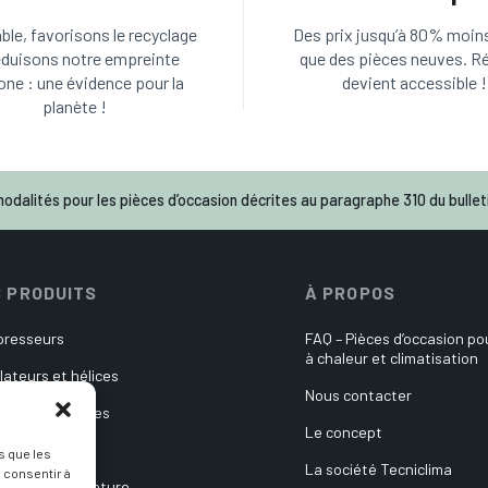
le, favorisons le recyclage
Des prix jusqu’à 80% moin
éduisons notre empreinte
que des pièces neuves. R
one : une évidence pour la
devient accessible !
planète !
odalités pour les pièces d’occasion décrites au paragraphe 310 du bulleti
 PRODUITS
À PROPOS
resseurs
FAQ – Pièces d’occasion p
à chaleur et climatisation
lateurs et hélices
Nous contacter
es électroniques
Le concept
ulateurs
s que les
La société Tecniclima
 consentir à
es de température