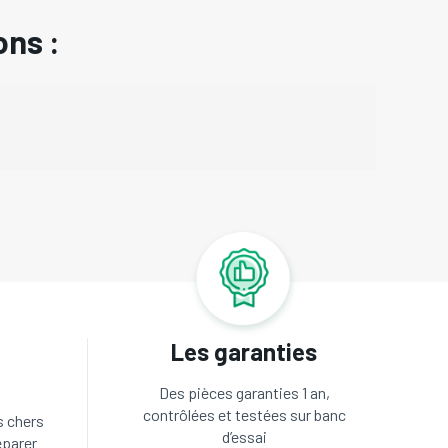
ons :
Les garanties
Des pièces garanties 1 an,
contrôlées et testées sur banc
s chers
d’essai
éparer