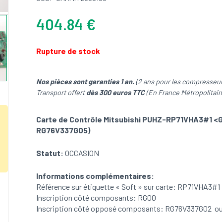
404.84
€
Rupture de stock
Nos pièces sont garanties 1 an.
(2 ans pour les compresseur
Transport offert
dès 300 euros TTC
(En France Métropolitain
Carte de Contrôle Mitsubishi PUHZ-RP71VHA3#1 
RG76V337G05)
Statut:
OCCASION
Informations complémentaires:
Référence sur étiquette « Soft » sur carte: RP71VHA3#1
Inscription côté composants: RG00
Inscription côté opposé composants: RG76V337G02 