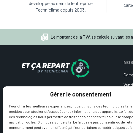
développé au sein de l’entreprise
carb
Techniclima depuis 2003.
Le montant de la TVA se calcule suivant les m
NOS
Comp
Venti
Pièces détachées d’occasion
Gérer le consentement
Cart
pour pompe à chaleur et
climatisation
Circ
Pour offrir les meilleures expériences, nous utilisons des technologies telle
cookies pour stocker et/ou accéder aux informations des appareils. Le fait de
Sond
ces technologies nous permettra de traiter des données telles que le comp
navigation ou les ID uniques sur ce site. Le fait de ne pas consentir ou de reti
Produ
consentement peut avoir un effet négatif sur certaines caractéristiques et fo