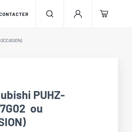
 CONTACTER
(OCCASION)
subishi PUHZ-
37G02 ou
SION)