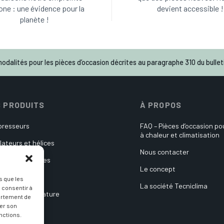
one : une évidence pour la
devient accessible !
planète !
odalités pour les pièces d’occasion décrites au paragraphe 310 du bulleti
 PRODUITS
À PROPOS
resseurs
FAQ – Pièces d’occasion p
à chaleur et climatisation
lateurs et hélices
Nous contacter
es électroniques
Le concept
ulateurs
s que les
La société Tecniclima
 consentir à
es de température
ortement de
rer son
its divers
nctions.