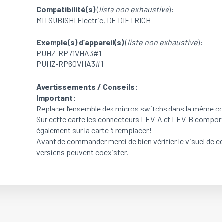
Compatibilité(s)
(
liste non exhaustive
)
:
MITSUBISHI Electric, DE DIETRICH
Exemple(s) d’appareil(s)
(
liste non exhaustive
)
:
PUHZ-RP71VHA3#1
PUHZ-RP60VHA3#1
Avertissements / Conseils:
Important:
Replacer l’ensemble des micros switchs dans la même con
Sur cette carte les connecteurs LEV-A et LEV-B comporten
également sur la carte à remplacer!
Avant de commander merci de bien vérifier le visuel de ce
versions peuvent coexister.