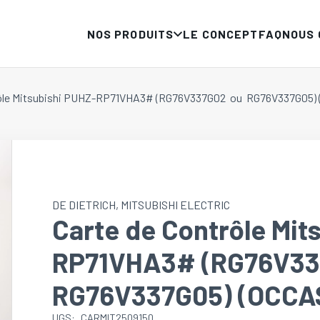
NOS PRODUITS
LE CONCEPT
FAQ
NOUS
rôle Mitsubishi PUHZ-RP71VHA3# (RG76V337G02 ou RG76V337G05) 
DE DIETRICH
,
MITSUBISHI ELECTRIC
Carte de Contrôle Mit
RP71VHA3# (RG76V3
RG76V337G05) (OCCA
UGS:
CARMIT2509150