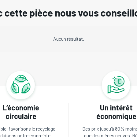
 cette pièce nous vous conseill
Aucun résultat.
L’économie
Un intérêt
circulaire
économique
le, favorisons le recyclage
Des prix jusqu’à 80% moin
éduisons notre empreinte
que des pièces neuves. R