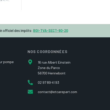
n officiel des impôts:
BOI-TVA-SECT-90-20
NOS COORDONNÉES
our pompe
16 rue Albert Einstein
Zone du Parco
56700 Hennebont
02 97 89 41 93
contact@etcarepart.com