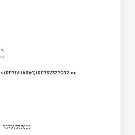
s)
e)
<G> (RP71VHA3#1) (RG76V337G02 ou
ou RG76V337G05