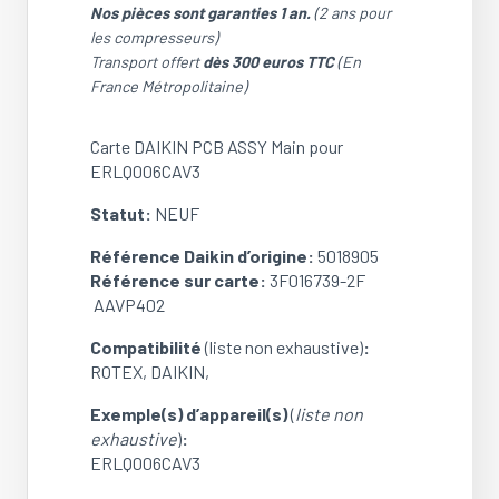
Nos pièces sont garanties 1 an.
(2 ans pour
les compresseurs)
Transport offert
dès 300 euros TTC
(En
France Métropolitaine)
Carte DAIKIN PCB ASSY Main pour
ERLQ006CAV3
Statut:
NEUF
Référence Daikin d’origine:
5018905
Référence sur carte:
3F016739-2F
AAVP402
Compatibilité
(liste non exhaustive)
:
ROTEX, DAIKIN,
Exemple(s) d’appareil(s)
(
liste non
exhaustive
)
:
ERLQ006CAV3