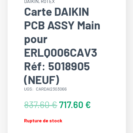
DAIKIN
,
ROTEX
Carte DAIKIN
PCB ASSY Main
pour
ERLQ006CAV3
Réf: 5018905
(NEUF)
UGS:
CARDAI2303066
Le
Le
837.60
€
717.60
€
prix
prix
initial
actuel
Rupture de stock
était :
est :
837.60 €.
717.60 €.