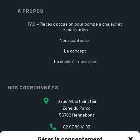
À PROPOS
FAQ – Pièces d’occasion pour pompe à chaleur et
climatisation
Nous contacter
Le concept
La société Tecniclima
NOS COORDONNÉES
16 rue Albert Einstein
Zone du Parco
56700 Hennebont
02 97 89 41 93
Gérer le consentement
contact@etcarepart.com