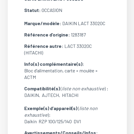
Statut:
OCCASION
Marque/modèle:
DAIKIN LACT 33020C
Référence d’origine:
1283187
Référence autre:
LACT 33020C
(HITACHI)
Info(s) complémentaire(s):
Bloc d’alimentation, carte « moulée »
ACTM
Compatibilité(s)
(
liste non exhaustive
)
:
DAIKIN, AJTECH, HITACHI
Exemple(s) d’appareil(s)
(
liste non
exhaustive
)
:
Daikin RZP 100/125/140 DV1
Avertissements/Conseils/Infos: