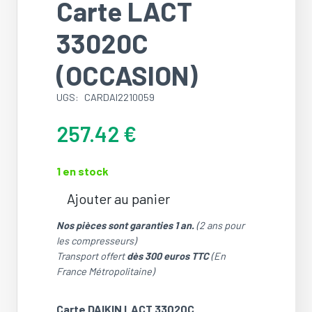
Carte LACT
33020C
(OCCASION)
UGS:
CARDAI2210059
257.42
€
1 en stock
Ajouter au panier
quantité
de
Nos pièces sont garanties 1 an.
(2 ans pour
Carte
les compresseurs)
LACT
Transport offert
dès 300 euros TTC
(En
33020C
France Métropolitaine)
(OCCASION)
Carte DAIKIN LACT 33020C