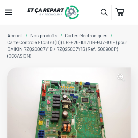
Accueil
/
Nos produits
/
Cartes électroniques
/
Carte Contrôle EC0676 (D) (DB-H26-101 /DB-G37-101E) pour
DAIKIN RZQ200C7Y1B / RZQ250C7Y1B (Réf: 300900P)
(OCCASION)