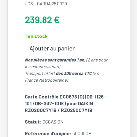
UGS:
CARDAI2511020
239.82
€
1 en stock
Ajouter au panier
quantité
de
Nos pièces sont garanties 1 an.
(2 ans pour
Carte
les compresseurs)
Contrôle
Transport offert
dès 300 euros TTC
(En
EC0676
France Métropolitaine)
(D)
(DB-
Carte Contrôle EC0676 (D) (DB-H26-
H26-
101 /DB-G37-101E) pour DAIKIN
101
RZQ200C7Y1B / RZQ250C7Y1B
/DB-
G37-
Statut:
OCCASION
101E)
pour
Référence d’origine:
300900P