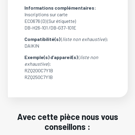
DAIKIN
Informations complémentaires:
RZQ200C7Y1B
Inscriptions sur carte
/
EC0676 (D) (Sur étiquette)
RZQ250C7Y1B
DB-H26-101 /DB-G37-101E
(Réf:
300900P)
Compatibilité(s)
(
liste non exhaustive
)
:
(OCCASION)
DAIKIN
Exemple(s) d’appareil(s)
(
liste non
exhaustive
)
:
RZQ200C7Y1B
RZQ250C7Y1B
Avec cette pièce nous vous
conseillons :