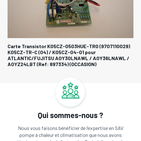
0029)
Posistor 0YE400A pour UE Fujitsu/Atlantic
AOY45LJBYL / AOY54LJBYL / AOYA30LBTL (Ref
WL /
897337 / 890238) (OCCASION)
Qui sommes-nous ?
Nous vous faisons bénéficier de l’expertise en SAV
pompe à chaleur et climatisation que nous avons