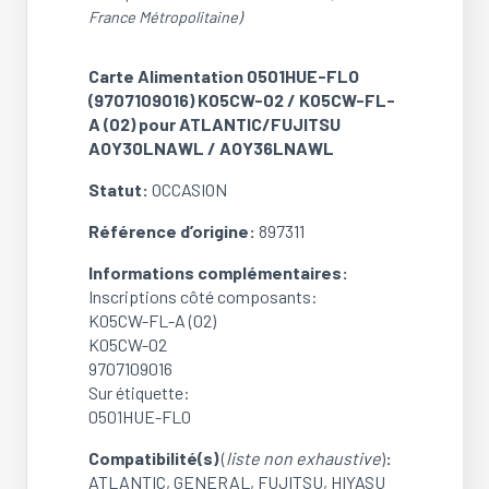
France Métropolitaine)
Carte Alimentation 0501HUE-FLO
(9707109016) K05CW-02 / K05CW-FL-
A (02) pour ATLANTIC/FUJITSU
AOY30LNAWL / AOY36LNAWL
Statut:
OCCASION
Référence d’origine:
897311
Informations complémentaires
:
Inscriptions côté composants:
K05CW-FL-A (02)
K05CW-02
9707109016
Sur étiquette:
0501HUE-FL0
Compatibilité(s)
(
liste non exhaustive
)
:
ATLANTIC, GENERAL, FUJITSU, HIYASU