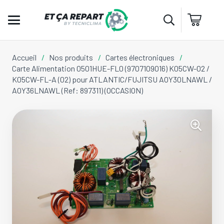
Accueil
/
Nos produits
/
Cartes électroniques
/
Carte Alimentation 0501HUE-FL0 (9707109016) K05CW-02 /
K05CW-FL-A (02) pour ATLANTIC/FUJITSU AOY30LNAWL /
AOY36LNAWL (Ref: 897311) (OCCASION)