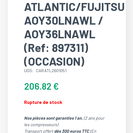
ATLANTIC/FUJITSU
AOY30LNAWL /
AOY36LNAWL
(Ref: 897311)
(OCCASION)
UGS:
CARATL2601051
206.82
€
Rupture de stock
Nos pièces sont garanties 1 an.
(2 ans pour
les compresseurs)
Transport offert
dès 300 euros TTC
(En