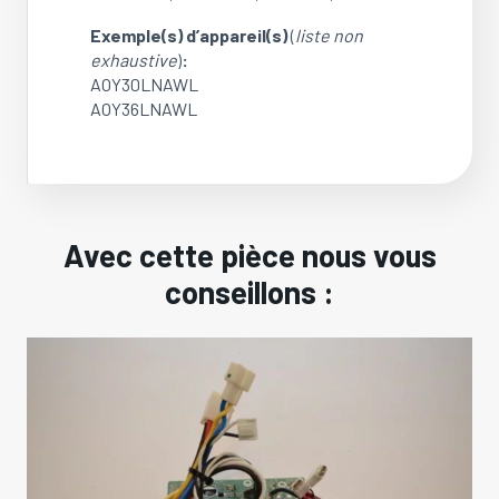
Exemple(s) d’appareil(s)
(
liste non
exhaustive
)
:
AOY30LNAWL
AOY36LNAWL
Avec cette pièce nous vous
conseillons :