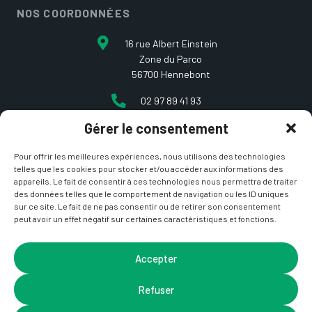
NOS COORDONNÉES
16 rue Albert Einstein
Zone du Parco
56700 Hennebont
02 97 89 41 93
Gérer le consentement
contact@etcarepart.com
Pour offrir les meilleures expériences, nous utilisons des technologies
telles que les cookies pour stocker et/ou accéder aux informations des
appareils. Le fait de consentir à ces technologies nous permettra de traiter
des données telles que le comportement de navigation ou les ID uniques
sur ce site. Le fait de ne pas consentir ou de retirer son consentement
peut avoir un effet négatif sur certaines caractéristiques et fonctions.
Copyright © 2021 Et ça repart –
Mentions Légales
&
CGV
– Site développé par
La Coquille Web
– Design par
Accepter
Nicotam
Refuser