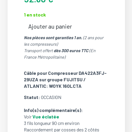
1 en stock
Ajouter au panier
quantité
de
Nos pièces sont garanties 1 an.
(2 ans pour
Câble
les compresseurs)
pour
Transport offert
dès 300 euros TTC
(En
Compresseur
France Métropolitaine)
DA422A3FJ-
29UZA
Câble pour Compresseur DA422A3FJ-
sur
29UZA sur groupe FUJITSU /
groupe
ATLANTIC: WOYK 160LCTA
FUJITSU
/
Statut:
OCCASION
ATLANTIC:
WOYK
Info(s) complémentaire(s):
160LCTA
Voir
Vue éclatée
(OCCASION)
3 fils longueur 90 cm environ
Raccordement par cosses des 2 côtés