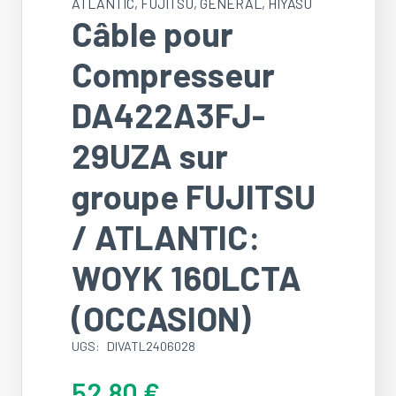
ATLANTIC
,
FUJITSU
,
GÉNÉRAL
,
HIYASU
Câble pour
Compresseur
DA422A3FJ-
29UZA sur
groupe FUJITSU
/ ATLANTIC:
WOYK 160LCTA
(OCCASION)
UGS:
DIVATL2406028
52.80
€