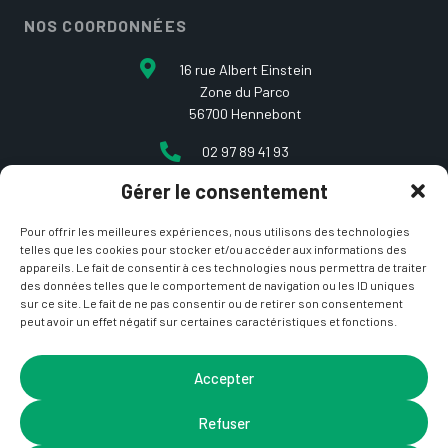
NOS COORDONNÉES
16 rue Albert Einstein
Zone du Parco
56700 Hennebont
02 97 89 41 93
Gérer le consentement
contact@etcarepart.com
Pour offrir les meilleures expériences, nous utilisons des technologies
telles que les cookies pour stocker et/ou accéder aux informations des
appareils. Le fait de consentir à ces technologies nous permettra de traiter
des données telles que le comportement de navigation ou les ID uniques
sur ce site. Le fait de ne pas consentir ou de retirer son consentement
peut avoir un effet négatif sur certaines caractéristiques et fonctions.
Copyright © 2021 Et ça repart –
Mentions Légales
&
CGV
– Site développé par
La Coquille Web
– Design par
Accepter
Nicotam
Refuser