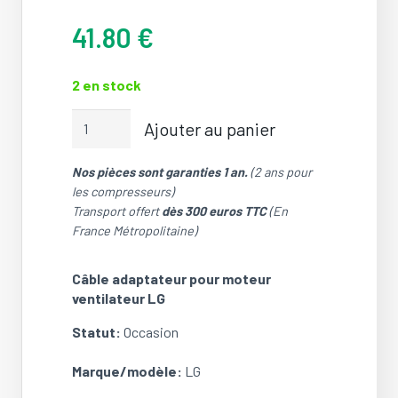
41.80
€
2 en stock
quantité
Ajouter au panier
de
Câble
Nos pièces sont garanties 1 an.
(2 ans pour
adaptateur
les compresseurs)
pour
Transport offert
dès 300 euros TTC
(En
moteur
France Métropolitaine)
ventilateur
LG
(De
Câble adaptateur pour moteur
connecteur
ventilateur LG
blanc
Statut:
Occasion
vers
connecteur
Marque/modèle:
LG
blanc/rouge)
(OCCASION)