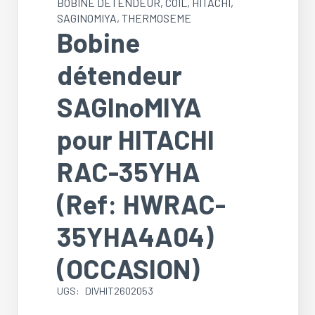
BOBINE DETENDEUR
,
COIL
,
HITACHI
,
SAGINOMIYA
,
THERMOSEME
Bobine
détendeur
SAGInoMIYA
pour HITACHI
RAC-35YHA
(Ref: HWRAC-
35YHA4A04)
(OCCASION)
UGS:
DIVHIT2602053