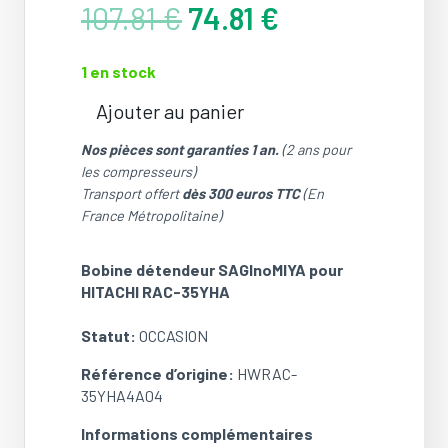
Le
Le
107.81
€
74.81
€
prix
prix
initial
actuel
1 en stock
était :
est :
107.81 €.
74.81 €.
Ajouter au panier
quantité
de
Nos pièces sont garanties 1 an.
(2 ans pour
Bobine
les compresseurs)
détendeur
Transport offert
dès 300 euros TTC
(En
SAGInoMIYA
France Métropolitaine)
pour
HITACHI
Bobine détendeur SAGInoMIYA pour
RAC-
HITACHI RAC-35YHA
35YHA
(Ref:
Statut:
OCCASION
HWRAC-
35YHA4A04)
Référence d’origine:
HWRAC-
(OCCASION)
35YHA4A04
Informations complémentaires