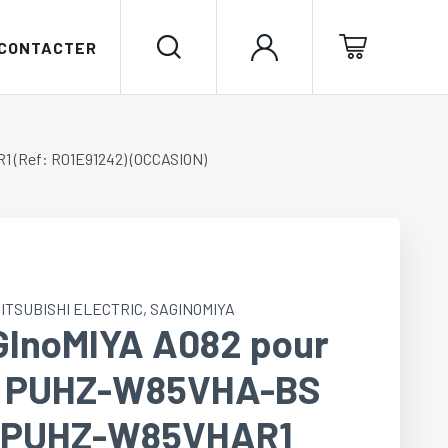
 CONTACTER
(Ref: R01E91242) (OCCASION)
ITSUBISHI ELECTRIC
,
SAGINOMIYA
GInoMIYA A082 pour
C PUHZ-W85VHA-BS
/ PUHZ-W85VHAR1