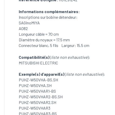
BS
/
Informations complémentaires:
PUHZ-
Inscriptions sur bobine détendeur:
W50VHA.SH
SAGInoMIYA
/
A082
PUHZ-
Longueur câble = 70 cm
W85VHAR1
Diamètre du noyaux = 17.5 mm
(Ref:
Connecteur blanc, 5 fils Largeur: 15.5 cm
R01E91242)
(OCCASION)
Compatibilité(s)
(
liste non exhaustive
)
:
MITSUBISHI ELECTRIC
Exemple(s) d’appareil(s)
(
liste non exhaustive
)
:
PUHZ-W50VHA-BS.SH
PUHZ-W50VHA.SH
PUHZ-W50VHAR1-BS
PUHZ-W50VHAR2-BS.SH
PUHZ-W50VHAR2.SH
PUHZ-W50VHAR3
PUHZ-W50VHAR3-BS