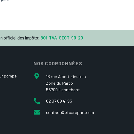
n officiel des impôts:
BOI-TVA-SECT-90-20
NOS COORDONNÉES
our pompe
16 rue Albert Einstein
Zone du Parco
56700 Hennebont
02 97 89 41 93
contact@etcarepart.com