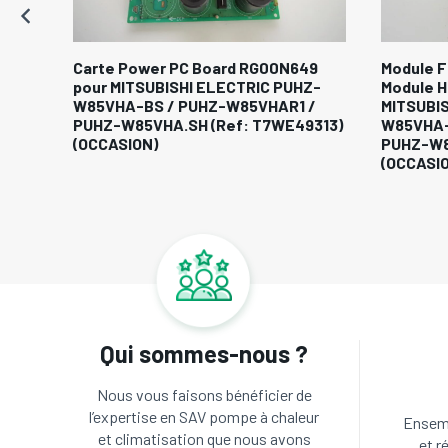
our
Carte Power PC Board RG00N649
Module Fi
pour MITSUBISHI ELECTRIC PUHZ-
Module 
 /
W85VHA-BS / PUHZ-W85VHAR1 /
MITSUBI
5)
PUHZ-W85VHA.SH (Ref: T7WE49313)
W85VHA-
(OCCASION)
PUHZ-W8
(OCCASI
Qui sommes-nous ?
Nous vous faisons bénéficier de
l’expertise en SAV pompe à chaleur
Ensemb
et climatisation que nous avons
et r