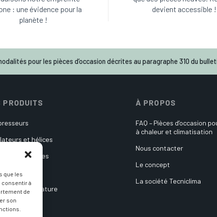
one : une évidence pour la
devient accessible !
planète !
odalités pour les pièces d’occasion décrites au paragraphe 310 du bulleti
 PRODUITS
À PROPOS
resseurs
FAQ – Pièces d’occasion p
à chaleur et climatisation
lateurs et hélices
Nous contacter
es électroniques
Le concept
ulateurs
s que les
La société Tecniclima
 consentir à
es de température
ortement de
rer son
its divers
nctions.