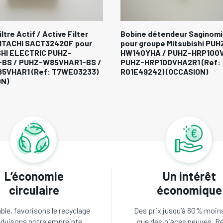
ltre Actif / Active Filter
Bobine détendeur Saginomi
HITACHI SACT32420F pour
pour groupe Mitsubishi PUH
SHI ELECTRIC PUHZ-
HW140YHA / PUHZ-HRP100V
BS / PUHZ-W85VHAR1-BS /
PUHZ-HRP100VHA2R1 (Ref:
5VHAR1 (Ref: T7WE03233)
R01E49242) (OCCASION)
ON)
L’économie
Un intérêt
circulaire
économique
le, favorisons le recyclage
Des prix jusqu’à 80% moin
éduisons notre empreinte
que des pièces neuves. R