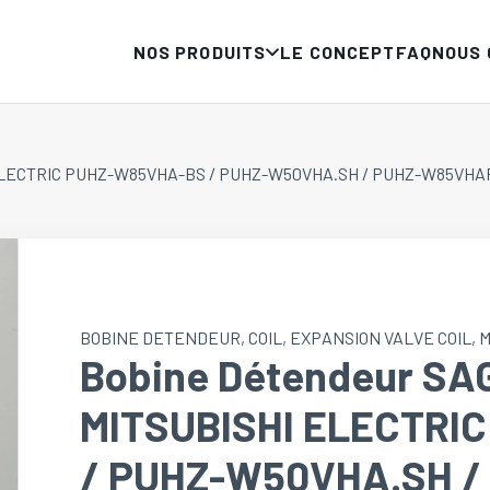
NOS PRODUITS
LE CONCEPT
FAQ
NOUS
 ELECTRIC PUHZ-W85VHA-BS / PUHZ-W50VHA.SH / PUHZ-W85VHAR1 
BOBINE DETENDEUR
,
COIL
,
EXPANSION VALVE COIL
,
M
Bobine Détendeur SA
MITSUBISHI ELECTRI
/ PUHZ-W50VHA.SH 