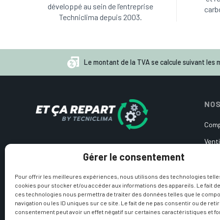
développé au sein de l’entreprise
carb
Techniclima depuis 2003.
Le montant de la TVA se calcule suivant les m
NOS
Comp
Venti
Pièces détachées d’occasion
Gérer le consentement
Cart
pour pompe à chaleur et
climatisation
Circ
Pour offrir les meilleures expériences, nous utilisons des technologies telle
cookies pour stocker et/ou accéder aux informations des appareils. Le fait de
Sond
ces technologies nous permettra de traiter des données telles que le comp
navigation ou les ID uniques sur ce site. Le fait de ne pas consentir ou de reti
Produ
consentement peut avoir un effet négatif sur certaines caractéristiques et fo