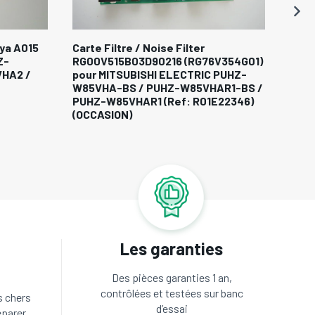
ya A015
Carte Filtre / Noise Filter
Capt
Z-
RG00V515B03D90216 (RG76V354G01)
090 
HA2 /
pour MITSUBISHI ELECTRIC PUHZ-
HRP1
W85VHA-BS / PUHZ-W85VHAR1-BS /
MXZ-
PUHZ-W85VHAR1 (Ref: R01E22346)
(OCC
(OCCASION)
Les garanties
Des pièces garanties 1 an,
contrôlées et testées sur banc
s chers
d’essai
éparer