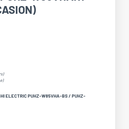
CASION)
s)
e)
ISHI ELECTRIC PUHZ-W85VHA-BS / PUHZ-