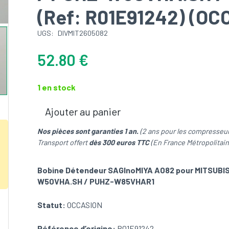
(Ref: R01E91242) (OC
UGS:
DIVMIT2605082
52.80
€
1 en stock
Ajouter au panier
quantité
de
Nos pièces sont garanties 1 an.
(2 ans pour les compresseur
Bobine
Transport offert
dès 300 euros TTC
(En France Métropolitain
Détendeur
SAGInoMIYA
Bobine Détendeur SAGInoMIYA A082 pour MITSUB
A082
W50VHA.SH / PUHZ-W85VHAR1
pour
MITSUBISHI
Statut:
OCCASION
ELECTRIC
PUHZ-
Référence d’origine:
R01E91242
W85VHA-