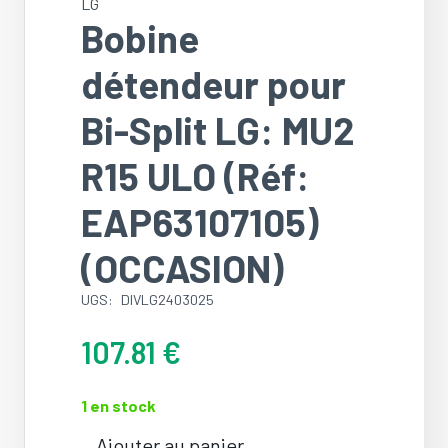
LG
Bobine
détendeur pour
Bi-Split LG: MU2
R15 ULO (Réf:
EAP63107105)
(OCCASION)
UGS:
DIVLG2403025
107.81
€
1 en stock
Ajouter au panier