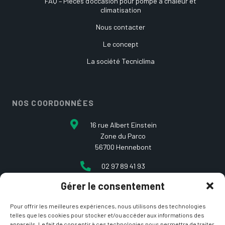
FAQ – Pièces d’occasion pour pompe à chaleur et
climatisation
Nous contacter
Le concept
La société Tecniclima
NOS COORDONNÉES
16 rue Albert Einstein
Zone du Parco
56700 Hennebont
02 97 89 41 93
Gérer le consentement
contact@etcarepart.com
Pour offrir les meilleures expériences, nous utilisons des technologies
telles que les cookies pour stocker et/ou accéder aux informations des
appareils. Le fait de consentir à ces technologies nous permettra de traiter