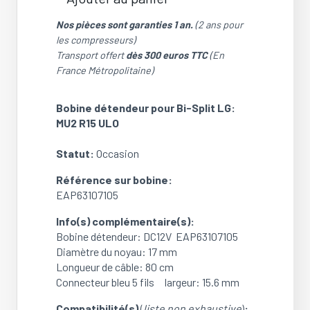
quantité
de
Nos pièces sont garanties 1 an.
(2 ans pour
Bobine
les compresseurs)
détendeur
Transport offert
dès 300 euros TTC
(En
pour
France Métropolitaine)
Bi-
Split
Bobine détendeur pour Bi-Split LG:
LG:
MU2 R15 ULO
MU2
R15
Statut:
Occasion
ULO
(Réf:
Référence sur bobine:
EAP63107105)
EAP63107105
(OCCASION)
Info(s) complémentaire(s):
Bobine détendeur: DC12V EAP63107105
Diamètre du noyau: 17 mm
Longueur de câble: 80 cm
Connecteur bleu 5 fils largeur: 15.6 mm
Compatibilité(s)
(
liste non exhaustive
)
: