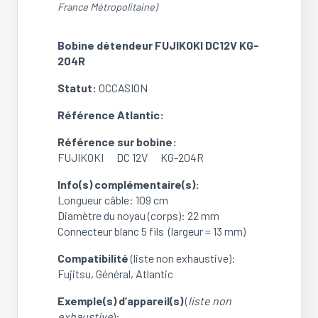
France Métropolitaine)
Bobine détendeur FUJIKOKI DC12V KG-
204R
Statut:
OCCASION
Référence Atlantic:
Référence sur bobine:
FUJIKOKI DC 12V KG-204R
Info(s) complémentaire(s):
Longueur câble: 109 cm
Diamètre du noyau (corps): 22 mm
Connecteur blanc 5 fils (largeur = 13 mm)
Compatibilité
(liste non exhaustive):
Fujitsu, Général, Atlantic
Exemple(s) d’appareil(s)
(
liste non
exhaustive
)
: